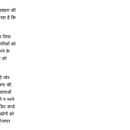
 दशहरा की
रहा है कि
णय लिया
गरिकों को
रने के
ा को
भी जोर
ोषणा की
दाताओं
न न भरने
डिट कार्ड
्योगों को
रोजगार