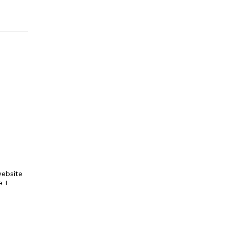
ebsite
e I