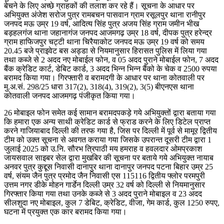
बेचने के लिए अच्छे ग्राहकों की तलाश कर रहे हैं। सूचना के आधार पर
अभियुक्त अंजेश सरोज पुत्र रामबचन पासवान ग्राम रसूलपुर थाना रानीपुर
जनपद मऊ उम्र 19 वर्ष, आदित्य सिंह पुत्र अजय सिंह ग्राम जमीन भीख
बड़हलगंज थाना जहानागंज जनपद आजमगढ़ उम्र 18 वर्ष, दीपक पुत्र हरेन्द्र
ग्राम हाफिजपुर चट्टी थाना चिरैयाकोट जनपद मऊ उम्र 19 वर्ष को समय
20.45 बजे प्राइवेट बस अड्डा से नियमानुसार हिरासत पुलिस में लिया गया
तथा कब्जे से 2 अदद नए मोबाईल फोन, व 05 अदद पुराने मोबाईल फोन, 7 अदद
बैंक क्रेडिट कार्ट, डेबिट कार्ड, 3 अदद भिन्न भिन्न बैंको के चेक व 2500 रुपया
बरामद किया गया। गिरफ्तारी व बरामदगी के आधार पर थाना कोतवाली पर
मु.अ.सं. 298/25 धारा 317(2), 318(4), 319(2), 3(5) बीएनएस थाना
कोतवाली जनपद आजमगढ़ पंजीकृत किया गया।
26 मोबाइल फोन समेत कई सामान बरामदपकड़े गये अभियुक्तों द्वारा बताया गया
कि हमारा एक अन्य साथी क्रेडिट कार्ड से फ्राड करने के लिए डिटेल प्राप्त
करने गाजियाबाद दिल्ली की तरफ गया है, जिस पर दिल्ली में पूर्व से मामूर द्वितीय
टीम को उक्त सूचना से अवगत कराया गया जिसके उपरान्त दूसरी टीम द्वारा 1
जुलाई 2025 को उ.नि. सौरभ त्रिपाठी मय हमराह व हवलदार ओमप्रकाश
जायसवाल साइबर सेल द्वारा मुखबिर की सूचना पर बताये गये अभियुक्त नायाब
अनवर पुत्र कुद्दूस निवासी दानापुर थाना दानापुर जनपद पटना बिहार उम्र 25
वर्ष, संयम जैन पुत्र प्रमोद जैन निवासी एस 115116 द्वितीय फ्लोर परमपुरी
उत्तम नगर डीके मोहन गार्डेन दिल्ली उम्र 32 वर्ष को दिल्ली से नियमानुसार
गिरफ्तार किया गया तथा उनके कब्जे से 3 अदद पुराने मोबाइल व 23 अदद
सीलशुदा नए मोबाइल, कुल 7 डेबिट, क्रेडिट, वीजा, गेम कार्ड, कुल 1250 रुपए,
घटना में प्रयुक्त एक कार बरामद किया गया।