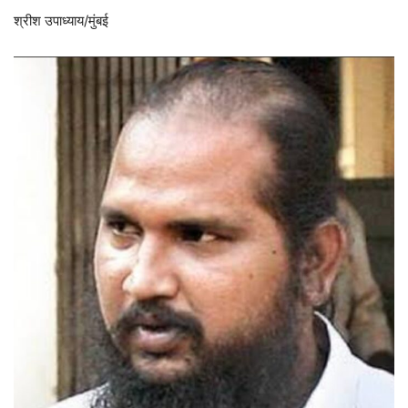
श्रीश उपाध्याय/मुंबई