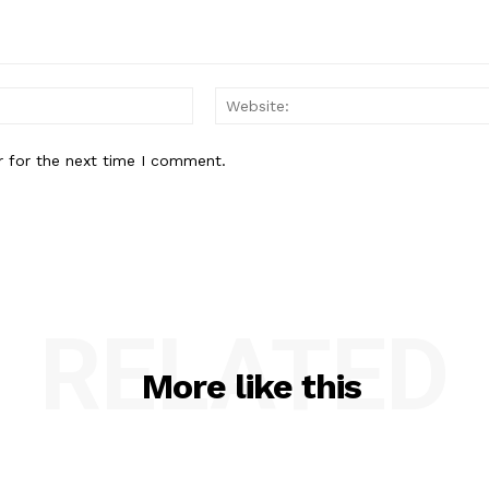
Email:*
r for the next time I comment.
RELATED
More like this