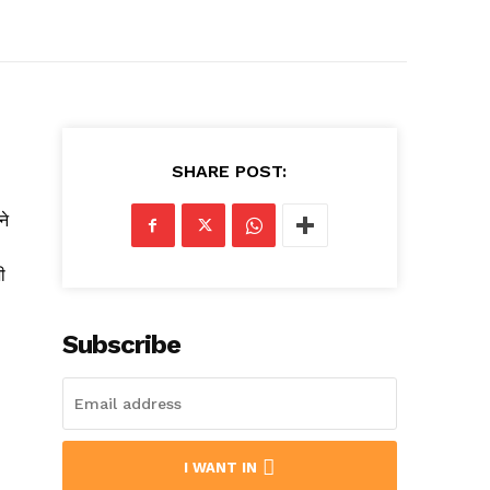
SHARE POST:
ने
ी
Subscribe
I WANT IN