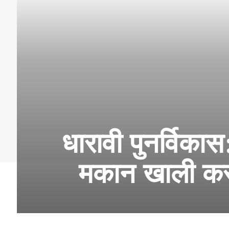
धारावी पुनर्विका
मकान खाली करन