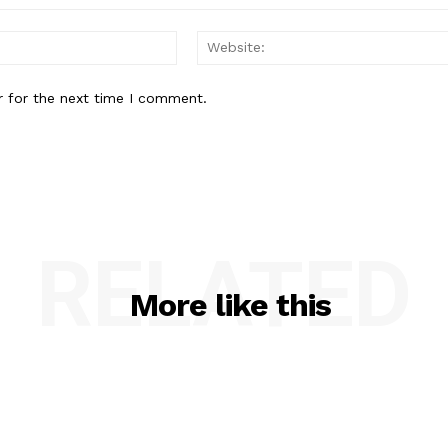
Email:*
r for the next time I comment.
RELATED
More like this