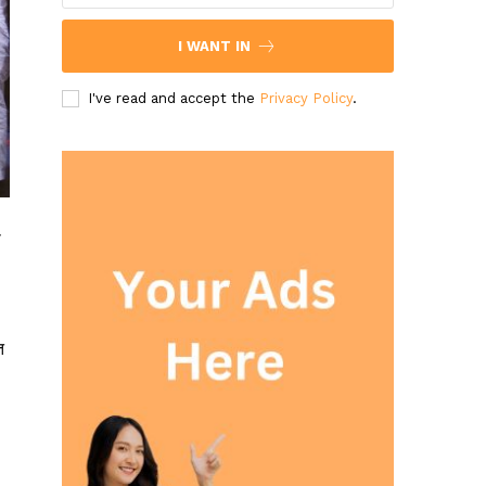
I WANT IN
I've read and accept the
Privacy Policy
.
ी
त