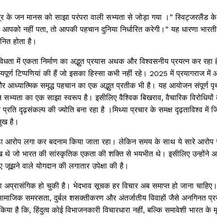
त्र के जन मानस को साझा परंपरा वाली सभ्यता से जोड़ा गया ।” स्विट्जरलैंड के 
ि आपको नहीं पता, तो आपकी पहचान दुनिया निर्धारित करेगी।” यह धारणा भारती
वनित होता है।
विधता में एकता निर्माण का अद्भुत प्रयास अथक और विश्वसनीय प्रयत्न कर रहा 
ूर्ण टिप्पणियां की हैं जो इसका हिस्सा कभी नहीं रहे। 2025 में प्रयागराज मे
 और आध्यात्मिक समृद्ध पहचान का एक अद्भुत प्रतीक भी है। यह आयोजन संपूर्ण पृ
ान सभ्यता का एक साझा स्वरूप है। इसीलिए वैश्विक बिखराव, वैचारिक विरोधिय
रति दृढ़संकल्प की ज्योति बना रहा है ।मिथ्या प्रचार के समक्ष दृढ़ताविश्व में ज
मुख है।
ूठा आरोप लगा कर बदनाम किया जाता रहा। लेकिन समय के साथ ये सारे आरोप स
रमुख थे जो भारत की सांस्कृतिक एकता की शक्ति से भयभीत थे। इसीलिए उन्होंन
 जूझने वाले योगदान की लगातार उपेक्षा की है।
ा अप्रासंगिक हो चुकी है। भेदभाव सूचक हर विचार अब समाप्त हो जाना चाहिए
हे सामाजिक समरसता, दुर्बल शसक्तीकरण और अंतर्जातीय विवाहों जैसे अनगिनत प्र
िया है कि, हिंदुत्व कोई विभाजनकारी विचारधारा नहीं, बल्कि समावेशी भारत के मू