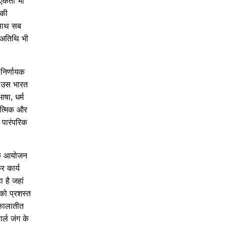
 एकता भी
 की
 साथ सब
ी अतिथि भी
निर्णायक
से उस भारत
षा, धर्म
ात्मिक और
े पारंपरिक
 के आयोजन
र कार्य
 है जहां
को प्रशस्त
 कालातीत
र्ल जंग के