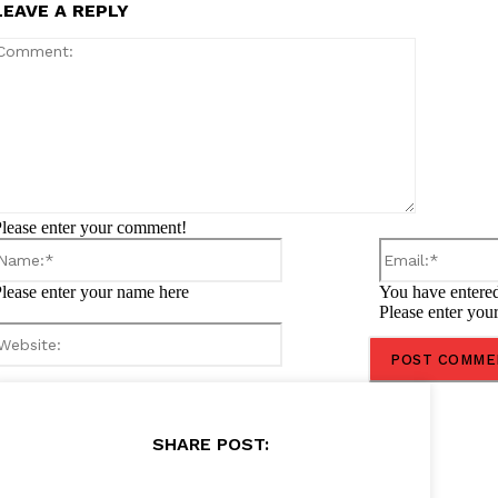
LEAVE A REPLY
Comment:
lease enter your comment!
Name:*
lease enter your name here
You have entered
Please enter you
Website:
SHARE POST: