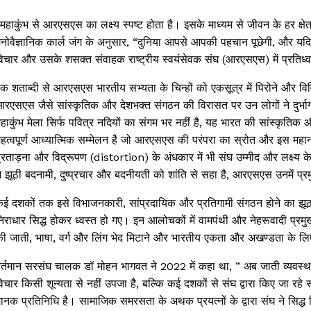
महाकुंभ से आरएसएस का लक्ष्य स्पष्ट होता है। इसके माध्यम से जीवन के हर क्षे
नोवैज्ञानिक कार्ल जंग के अनुसार, “दुनिया आपसे आपकी पहचान पूछेगी, और यद
िचार और उसके शसक्त संवाहक राष्ट्रीय स्वयंसेवक संघ (आरएसएस) में प्रतिध्
क शताब्दी से आरएसएस भारतीय सभ्यता के चिन्हों को एकसूत्र में पिरोने और वि
रएसएस जैसे सांस्कृतिक और देशभक्त संगठन की विरासत पर उन लोगों ने दुर्भाग्यप
हाकुंभ मेला सिर्फ पवित्र नदियों का संगम भर नहीं है, यह भारत की सांस्कृतिक
हत्वपूर्ण आध्यात्मिक सम्मेलन है जो आरएसएस की परंपरा का स्रोत और इस मह
्रताड़ना और विद्रूपण (distortion) के अंधकार में भी संघ उम्मीद और लक्ष्य के प्
े झूठी बदनामी, दुष्प्रचार और बदनीयती को शांति से सहा है, आरएसएस उनमें प्र
ई दशकों तक इसे विभाजनकारी, सांप्रदायिक और प्रतिगामी संगठन होने का झ
िराधार सिद्ध होकर ध्वस्त हो गए। इन आलोचकों में वामपंथी और नेहरूवादी प्
ी जाती, भाषा, वर्ग और लिंग भेद मिटाने और भारतीय एकता और अखण्डता के लिए
र्तमान सरसंघ चालक डॉ मोहन भागवत ने 2022 में कहा था, ” अब जाती व्यवस्थ
िचार किसी शून्यता से नहीं उपजा है, बल्कि कई दशकों से संघ द्वारा किए जा र
ानक प्रतिनिधि है। सामाजिक समरसता के अथक प्रयत्नों के द्वारा संघ ने सिद्ध क