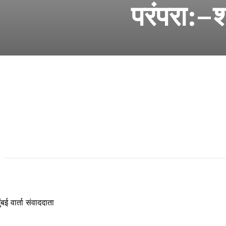
परंपरा:–शा
ुंबई वार्ता संवाददाता