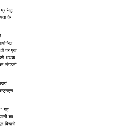
प्रसिद्ध
यता के
है।
ं आयोजित
थ्वी पर एक
ों की अथक
िन संगठनों
्वयं
े आरएसएस
।” यह
यासों का
ल विचारों