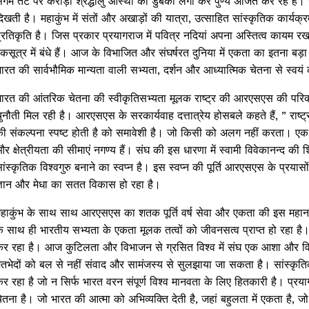
ंगम तट पर करोड़ों श्रद्धालु आस्था की डुबकी लगा कर पुण्य अर्जित कर रहे है
िखती है। महाकुंभ में संतों और अखाड़ों की यात्रा, उत्साहित सांस्कृतिक कार्यक्
्रतिकृति है। जिस प्रकार प्रयागराज में पवित्र नदियां अपना अस्तित्व कायम रखत
कसूत्र में बंधे हैं। आज के विभाजित और संघर्षरत दुनिया में एकता का इतना बड़ा
ारत की सार्वभौमिक मान्यता वाली सभ्यता, दर्शन और आध्यात्मिक चेतना से स्वयं 
ारत की आंतरिक चेतना की स्वीकृतिसभ्यता मूलक राष्ट्र की आरएसएस की परिकल
ुनौती मिल रही है। आरएसएस के सरकार्यवाह दत्तात्रेय होसबले कहते हैं, ” राष्ट
ी संकल्पना स्पष्ट होती है को समावेशी है। जो किसी को अलग नहीं करता। एक 
र क्षेत्रीयता की सीमाएं नगण्य हैं। संघ की इस धारणा में स्वामी विवेकानन्द क
ांस्कृतिक विश्वगुरु बनाने का स्वप्न है। इस स्वप्न की पूर्ति आरएसएस के प्रयासो
्ञान और मेधा का सतत विकास हो रहा है।
हाकुंभ के साथ साथ आरएसएस का शतक पूर्ति वर्ष सेवा और एकता की इस महा
े साथ ही भारतीय सभ्यता के एकता मूलक तत्वों को जीवनसत्व प्राप्त हो रहा ह
र रहा है। आज कुटिलता और विभाजन से ग्रसित विश्व में संघ एक आशा और विश्
तभेदों को बल से नहीं संवाद और सामंजस्य से सुलझाया जा सकता है। सांस्कृतिक
र रहा है जो न सिर्फ भारत वरन संपूर्ण विश्व मानवता के लिए हितकारी है। प्
ेतना है। जो भारत की आत्मा को अभिव्यक्ति देती है, जहां बहुलता में एकता है,