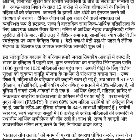
आवास, शारीरिक सुरक्षा और वित्तीय स्वतंत्रता के बीच के संबंध को मान्यता दी
है। स्वच्छ भारत मिशन के तहत 12 करोड़ से अधिक शौचालयों के निर्माण ने
महिलाओं को संक्रमण, जानवरों के हमलों और अंधेरे का इंतजार करने की
विवशता से बचाया। दैनिक जीवन की इस थका देने वाली मशक्कत को
व्यवस्थित रूप से हटाकर, राज्य ने वास्तविक सामाजिक-आर्थिक गतिशीलता के
लिए आवश्यक आधार तैयार किया।गरिमा से आर्थिक नेतृत्व तकबुनियादी गरिमा
सुरक्षित होने के बाद, नीति तंत्र ने शैक्षिक समानता, सामाजिक न्याय और वित्तीय
स्वतंत्रता पर ध्यान केंद्रित किया। ‘बेटी बचाओ बेटी पढ़ाओ’ पहल ने लैंगिक
भेदभाव के खिलाफ एक व्यापक सामाजिक लामबंदी शुरू की।
इस सांस्कृतिक बदलाव के परिणाम हमारे जनसांख्यिकीय आंकड़ों में स्पष्ट हैं:
भारत के इतिहास में पहली बार, कुल जनसंख्या का राष्ट्रीय लिंगानुपात प्रति
1000 पुरुषों पर 1020 महिलाओं तक पहुंच गया।अगली पीढ़ी के लिए वित्तीय
सुरक्षा को सुकन्या समृद्धि योजना के माध्यम से संस्थागत बनाया गया। उच्च
शिक्षा में, महिलाओं के बहिष्कार की कहानी खत्म हो गई है, अब भारत में STEM
(विज्ञान, प्रौद्योगिकी, इंजीनियरिंग और गणित) स्नातकों में 43% महिलाएं हैं, जो
दुनिया में सबसे ऊंचे आंकड़ों में से एक है। आर्थिक क्षेत्र में, महिलाएं हाशिए से
निकलकर राष्ट्रीय अर्थव्यवस्था के अग्रिम मोर्चे पर आ गई हैं। प्रधानमंत्री
मुद्रा योजना (PMMY) के तहत 69% ऋण महिला उद्यमियों को स्वीकृत किए
गए हैं, जबकि स्टैंड-अप इंडिया योजना के 84% लाभार्थी महिलाएं हैं। जमीनी
स्तर पर, स्वयं सहायता समूहों में 10 करोड़ से अधिक महिलाओं की लामबंदी ने
स्थानीय आर्थिक लचीलेपन की नींव रखी है।साथ ही, राज्य ने कानूनी और
व्यावसायिक गरिमा लागू करने के लिए निर्णायक कदम उठाए।
‘तत्काल तीन तलाक’ की मनमानी प्रथा को अपराध घोषित करके, राज्य ने न