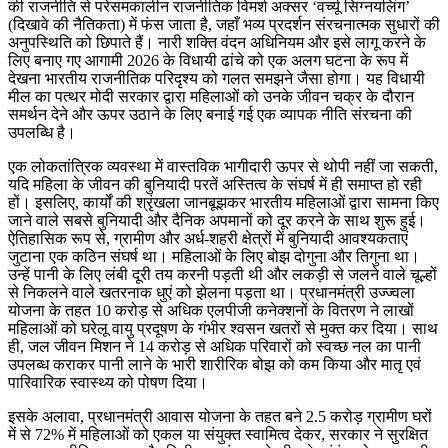
की राजनीति से परेसमकालीन राजनीतिक विमर्श अक्सर ‘वर्च्यू सिग्नयलिंग’
(दिखावे की नैतिकता) में फंस जाता है, जहाँ भव्य प्रदर्शन संरचनात्मक सुधारों की
अनुपस्थिति को छिपाते हैं। नारी शक्ति वंदन अधिनियम और इसे लागू करने के
लिए बनाए गए आगामी 2026 के विधायी ढांचे को एक अलग घटना के रूप में
देखना भारतीय राजनीतिक परिदृश्य को गलत समझने जैसा होगा। यह विधायी
मील का पत्थर मोदी सरकार द्वारा महिलाओं को उनके जीवन चक्र के दौरान
समर्थन देने और ऊपर उठाने के लिए बनाई गई एक व्यापक नीति संरचना की
उपलब्धि है।
एक लोकतांत्रिक व्यवस्था में वास्तविक भागीदारी ऊपर से थोपी नहीं जा सकती,
यदि महिला के जीवन की बुनियादी परतें अस्तित्व के संघर्ष में ही समाप्त हो रही
हों। इसलिए, कार्यों की श्रृंखला जानबूझकर भारतीय महिलाओं द्वारा सामना किए
जाने वाले सबसे बुनियादी और दैनिक अपमानों को दूर करने के साथ शुरू हुई।
ऐतिहासिक रूप से, ग्रामीण और अर्ध-शहरी क्षेत्रों में बुनियादी आवश्यकताएं
जुटाना एक कठिन संघर्ष था। महिलाओं के लिए बोझ दोगुना और तिगुना था।
उन्हें पानी के लिए लंबी दूरी तय करनी पड़ती थी और लकड़ी से जलने वाले चूल्हों
से निकलने वाले खतरनाक धुएं को झेलना पड़ता था। प्रधानमंत्री उज्ज्वला
योजना के तहत 10 करोड़ से अधिक एलपीजी कनेक्शनों के वितरण ने लाखों
महिलाओं को घरेलू वायु प्रदूषण के गंभीर श्वसन खतरों से मुक्त कर दिया। साथ
ही, जल जीवन मिशन ने 14 करोड़ से अधिक परिवारों को स्वच्छ नल का पानी
उपलब्ध कराकर पानी लाने के भारी शारीरिक बोझ को कम किया और मातृ एवं
पारिवारिक स्वास्थ्य को पोषण दिया।
इसके अलावा, प्रधानमंत्री आवास योजना के तहत बने 2.5 करोड़ ग्रामीण घरों
में से 72% में महिलाओं को एकल या संयुक्त स्वामित्व देकर, सरकार ने सुरक्षित