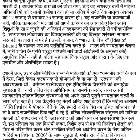
केवल कानूनी सुधार किया, बल्कि मुस्लिम महिलाओं को संवैधानिक गरिमा की
गारंटी दी। व्यावसायिक बाधाओं को तोड़ा गया, चाहे वह सशस्त्र बलों में महिला
अधिकारियों को स्थायी कमीशन देना हो या अनिवार्य सवैतनिक मातृत्व अवकाश
को 12 सप्ताह से बढ़ाकर 26 सप्ताह करना हो। यह राजनीति या बयानबाजी
नहीं, बल्कि कामकाजी माताओं की अपने करियर का त्याग किए बिना अपने
शिशुओं के साथ जुड़ने की अनिवार्य आवश्यकता की ईमानदारी से स्वीकारोक्ति
है।सभ्यतागत लोकाचार का विषयहस्तक्षेपों की यह विस्तृत श्रृंखला सामान्य
सरकारी प्रशासन से परे है। इसके बजाय, वे “भारत के विचार” (Idea of
Bharat) के साकार रूप का प्रतिनिधित्व करते हैं। भारत की सभ्यतागत चेतना
में, नारी शक्ति के प्रति श्रद्धा पश्चिमी नारीवादी आंदोलनों के अनुरूप कोई
आधुनिक निर्माण नहीं है, बल्कि यह सामाजिक सद्भाव और शासन के लिए एक
प्राचीन और अंतर्निहित खाका है।
दशकों तक, उत्तर-औपनिवेशिक राज्य ने महिलाओं को एक “कमजोर वर्ग” के रूप
में देखा, जिसे केवल कल्याणकारी योजनाओं के माध्यम से “उत्थान” की
आवश्यकता थी। वर्तमान प्रक्षेपवक्र इस ऐतिहासिक विसंगति को बलपूर्वक
सुधारता है। नारी शक्ति वंदन अधिनियम का समर्थन करके, राज्य अपनी
समकालीन लोकतांत्रिक संरचनाओं को अपने सबसे पुराने सभ्यतागत सत्यों के
साथ जोड़ रहा है। जब केंद्रीय गृह मंत्री अमित शाह कहते हैं कि महिला आरक्षण
“नीति निर्धारण में योगदान देने के लिए हमारी नारी शक्ति का उचित अधिकार” है,
तो वे कोई राजनीतिक पिच नहीं दे रहे हैं, बल्कि लोकतांत्रिक संतुलन की मौलिक
बहाली को स्पष्ट कर रहे हैं।अवसरवाद की आलोचना का खंडनस्वाभाविक रूप
से, इस परिमाण का एक विधायी कदम, विशेष रूप से वह जो निर्वाचन क्षेत्रों को
फिर से परिभाषित करने और आरक्षित सीटों को आवंटित करने के लिए जटिल
‘परिसीमन विधेयक 2026’ के साथ जुड़ता है, गंभीर राजनीतिक विरोध को