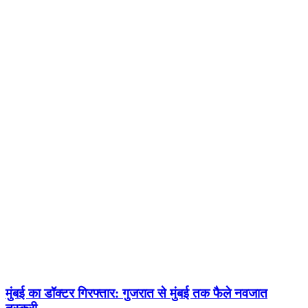
मुंबई का डॉक्टर गिरफ्तार: गुजरात से मुंबई तक फैले नवजात