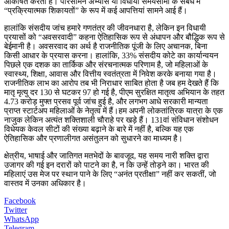
आकर्षित करता है। परिसीमन अभ्यास या विधायी समयसीमा के संबंध में
“प्रक्रियात्मक शिकायतों” के रूप में कई आपत्तियां सामने आई हैं।
हालांकि संसदीय जांच हमारे गणतंत्र की जीवनधारा है, लेकिन इन विधायी
प्रयासों को “अवसरवादी” कहना ऐतिहासिक रूप से अंधापन और बौद्धिक रूप से
बेईमानी है। अवसरवाद का अर्थ है राजनीतिक पूंजी के लिए अचानक, बिना
किसी आधार के प्रयास करना। हालांकि, 33% संसदीय कोटे का कार्यान्वयन
पिछले एक दशक का तार्किक और संरचनात्मक परिणाम है, जो महिलाओं के
स्वास्थ्य, शिक्षा, आवास और वित्तीय स्वतंत्रता में निवेश करके बनाया गया है।
राजनीतिक लाभ का आरोप तब भी निराधार साबित होता है जब हम देखते हैं कि
मातृ मृत्यु दर 130 से घटकर 97 हो गई है, पीएम सुरक्षित मातृत्व अभियान के तहत
4.73 करोड़ मुफ्त प्रसव पूर्व जांच हुई है, और लगभग आधे सरकारी मान्यता
प्राप्त स्टार्टअप महिलाओं के नेतृत्व में हैं।हम अपनी लोकतांत्रिक यात्रा के एक
नाजुक लेकिन अत्यंत शक्तिशाली चौराहे पर खड़े हैं। 131वां संविधान संशोधन
विधेयक केवल सीटों की संख्या बढ़ाने के बारे में नहीं है, बल्कि यह एक
ऐतिहासिक और प्रणालीगत असंतुलन को सुधारने का माध्यम है।
क्षेत्रीय, भाषाई और जातिगत मतभेदों के बावजूद, यह समय नारी शक्ति द्वारा
उजागर की गई इन दरारों को पाटने का है, न कि उन्हें तोड़ने का। भारत की
महिलाएं उस मेज पर स्थान पाने के लिए “अनंत प्रतीक्षा” नहीं कर सकतीं, जो
वास्तव में उनका अधिकार है।
Facebook
Twitter
WhatsApp
Telegram