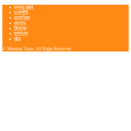
प्रमुख खबरे
राजनीति
सामाजिक
अपराध
बिज़नस
मनोरंजन
खेल
© Mumbai Varta. All Right Reserved