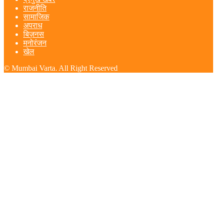
राजनीति
सामाजिक
अपराध
बिज़नस
मनोरंजन
खेल
© Mumbai Varta. All Right Reserved