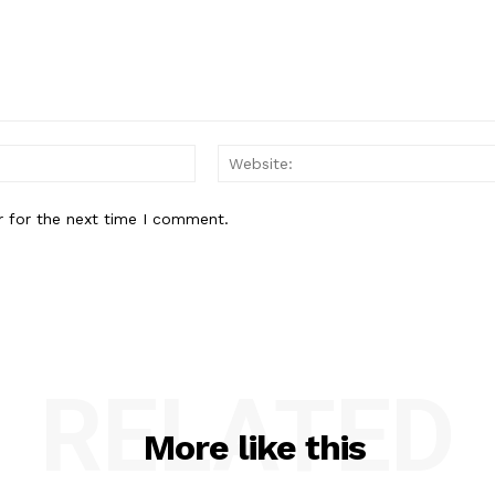
Email:*
r for the next time I comment.
RELATED
More like this