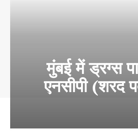
मुंबई में ड्रग्
एनसीपी (शरद पव