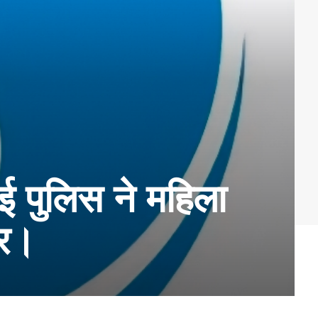
बई पुलिस ने महिला
ार।