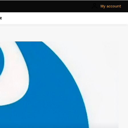
My account
ल