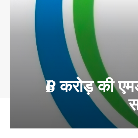
₹6 करोड़ की एमड
स