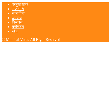
प्रमुख खबरे
राजनीति
सामाजिक
अपराध
बिज़नस
मनोरंजन
खेल
© Mumbai Varta. All Right Reserved