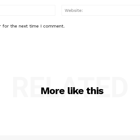
Email:*
r for the next time I comment.
RELATED
More like this