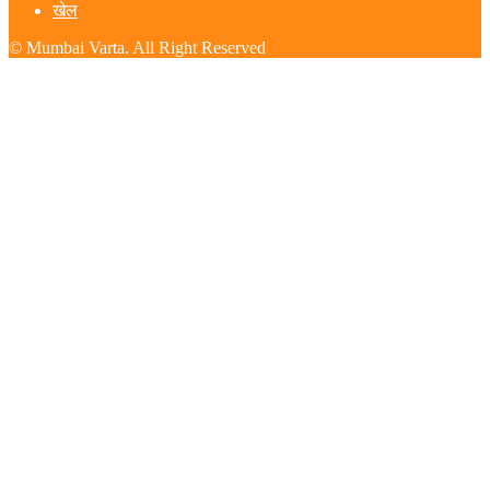
खेल
© Mumbai Varta. All Right Reserved