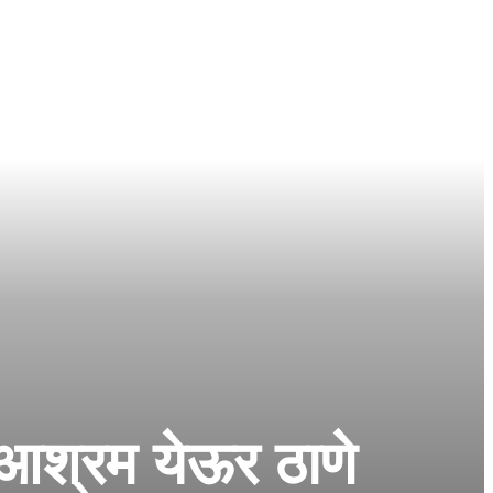
 आश्रम येऊर ठाणे