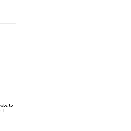
ebsite
e I