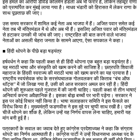
इस हमले का आरोपी डेविड कोलमेन हेडली अब भी फरार है, लेकिन तहव्वूर राणा
को प्रत्यर्पित कर मुंबई लाया गया है। माधव भंडारी को हिरासत में लेकर राणा के
साथ पूछताछ की जाए।
उस समय सरकार में शामिल कई नेता अब भाजपा में हैं। अजित पवार समेत कई
नेता तब भी मंत्रिमंडल में थे और अब भी हैं। इसलिए अजित पवार को मंत्रिमंडल
से हटाकर उनकी भी जांच की जाए। राष्ट्रहित की बात करने वाले भाजपा
नेताओं का असली चेहरा जनता के सामने आएगा, ऐसा सपकाल ने कहा।
■ हिंदी थोपने के पीछे बड़ा षड्यंत्र
हर्षवर्धन ने कहा कि पहली कक्षा से ही हिंदी थोपना एक बहुत बड़ा षड्यंत्र है।
यह मराठी भाषा और संस्कृति को खत्म करने की साजिश है। छत्रपति शिवाजी
महाराज के हिंदवी स्वराज्य की मराठी भाषा को खत्म करने का यह प्रयास है।
राष्ट्रीय स्वयंसेवक संघ के सरसंघचालक गोलवलकर की किताब “बंच ऑफ
थॉट्स” में जो लिखा गया है, उसी को आज सरकार अमल कर रही है। हिंदी
थोपने की शुरुआत पहले गुजरात में की जानी चाहिए। पहली कक्षा से तीन भाषाएं
अनिवार्य करना अवैज्ञानिक है। इसका बोझ बच्चों पर भारी पड़ेगा। सरकार ने
इस पर कोई विचार नहीं किया है। भाषा सलाहकार समिति ने इस फैसले का
विरोध किया है। मुख्यमंत्री फडणवीस ने इस मुद्दे पर चुप्पी साध रखी है। उन्हें
चीजें थोपने का शौक है, लेकिन उन्हें यह निर्णय वापस लेना चाहिए, हमारी यह
मांग बनी हुई है।
पत्रकारों के सवाल का जवाब देते हुए कांग्रेस प्रदेशाध्यक्ष ने कहा कि संग्राम
थोपटे का निर्णय आत्मघाती है। कांग्रेस पार्टी ने उन्हें विधानसभा अध्यक्ष पद के
लिए नामित किया था, लेकिन देवेंद्र फडणवीस ने तब चुनाव ही नहीं होने दिया।