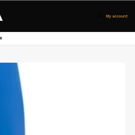
My account
ल