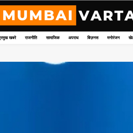
प्रमुख खबरे
राजनीति
सामाजिक
अपराध
बिज़नस
मनोरंजन
खे