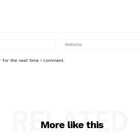
Email:*
r for the next time I comment.
RELATED
More like this