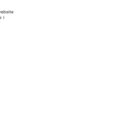
ebsite
e I