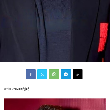
श्रीश उपाध्याय/मुंबई