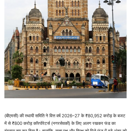
(बीएमसी) की स्थायी समिति ने वित्त वर्ष 2026–27 के ₹80,952 करोड़ के बजट
में से ₹800 करोड़ कॉरपोरेटर्स (नगरसेवकों) के लिए अलग रखकर फंड का
बंटवारा तय कर दिया है। हालांकि, सत्ता पक्ष और विपक्ष को मिले फंड में बड़े अंतर को