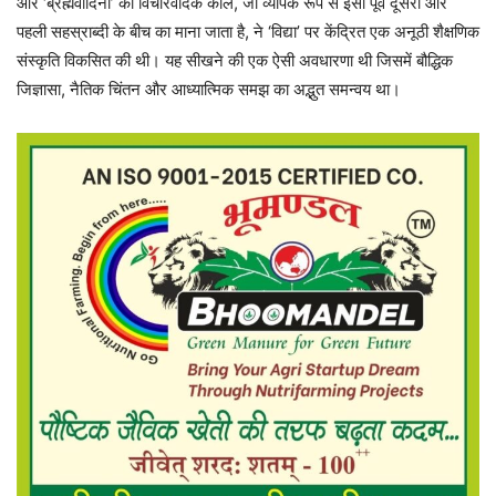
और ‘ब्रह्मवादिनी’ का विचारवैदिक काल, जो व्यापक रूप से ईसा पूर्व दूसरी और
पहली सहस्राब्दी के बीच का माना जाता है, ने ‘विद्या’ पर केंद्रित एक अनूठी शैक्षणिक
संस्कृति विकसित की थी। यह सीखने की एक ऐसी अवधारणा थी जिसमें बौद्धिक
जिज्ञासा, नैतिक चिंतन और आध्यात्मिक समझ का अद्भुत समन्वय था।