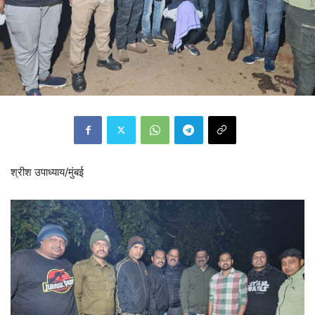
श्रीश उपाध्याय/मुंबई