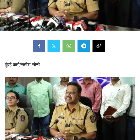
मुंबई वार्ता/सतीश सोनी