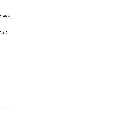
श यादव,
बॉल के