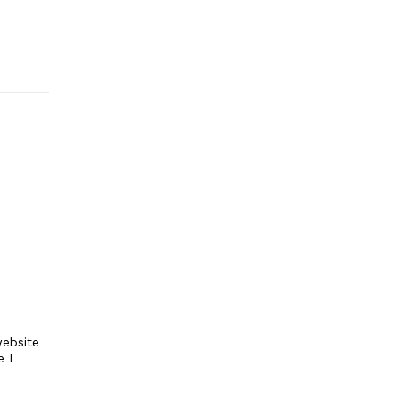
ebsite
e I