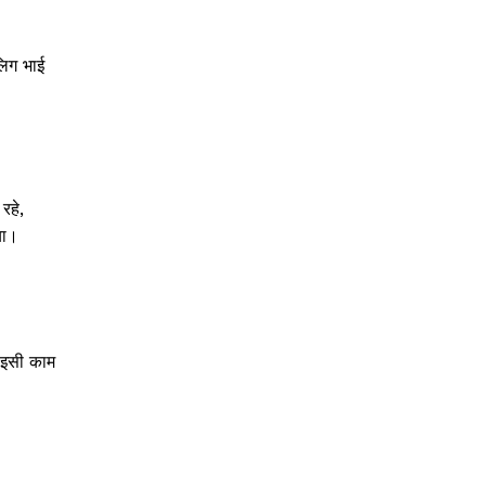
लिग भाई
रहे,
या।
ी इसी काम