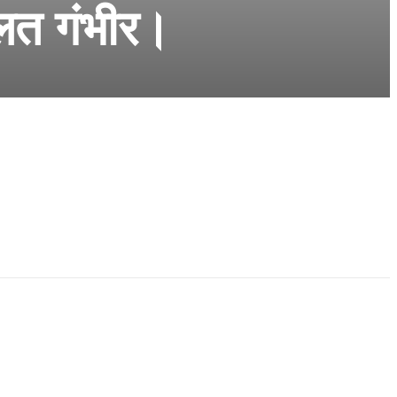
लत गंभीर।