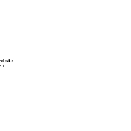
ebsite
e I