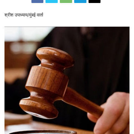
श्रीश उपाध्याय/मुंबई वार्ता