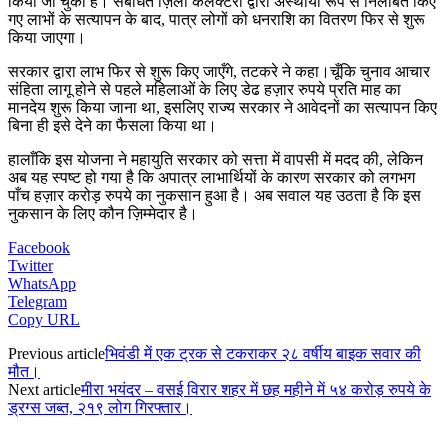
किया जा चुका है। संबंधित ज़िला कलेक्टरों द्वारा अस्थायी रूप से निलंबित किए
गए लाभों के सत्यापन के बाद, पात्र लोगों को धनराशि का वितरण फिर से शुरू
किया जाएगा।
सरकार द्वारा लाभ फिर से शुरू किए जाएँगे, तटकरे ने कहा।चूँकि चुनाव आचार
संहिता लागू होने से पहले महिलाओं के लिए डेढ हज़ार रुपये प्रति माह का
मानदेय शुरू किया जाना था, इसलिए राज्य सरकार ने आवेदनों का सत्यापन किए
बिना ही इसे देने का फैसला किया था।
हालाँकि इस योजना ने महायुति सरकार को सत्ता में वापसी में मदद की, लेकिन
अब यह स्पष्ट हो गया है कि अपात्र लाभार्थियों के कारण सरकार को लगभग
पाँच हज़ार करोड़ रुपये का नुकसान हुआ है। अब सवाल यह उठता है कि इस
नुकसान के लिए कौन ज़िम्मेदार है।
Facebook
Twitter
WhatsApp
Telegram
Copy URL
Previous article
भिवंडी में एक ट्रक से टकराकर २८ वर्षीय बाइक सवार की
मौत।
Next article
मीरा भयंदर – वसई विरार शहर में छह महीने में ५४ करोड़ रुपये के
ड्रग्स जब्त, २१९ लोग गिरफ्तार।